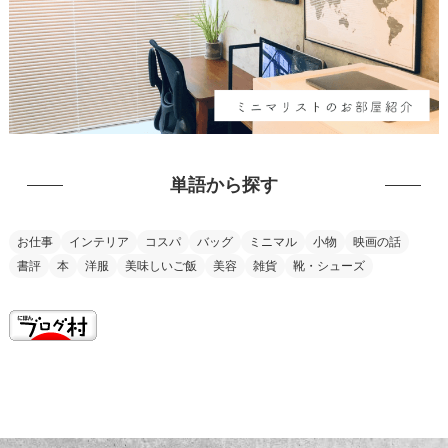
単語から探す
お仕事
インテリア
コスパ
バッグ
ミニマル
小物
映画の話
書評
本
洋服
美味しいご飯
美容
雑貨
靴・シューズ
this is my vision