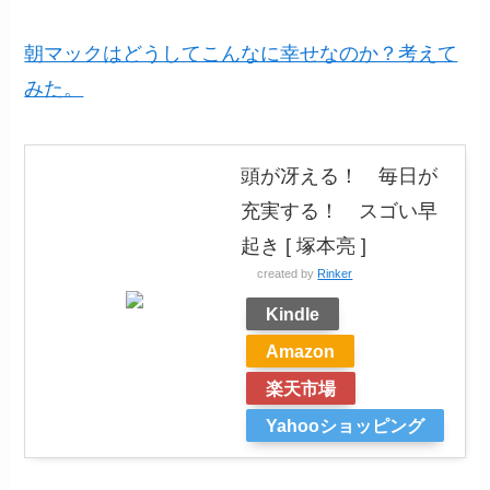
朝マックはどうしてこんなに幸せなのか？考えて
みた。
頭が冴える！ 毎日が
充実する！ スゴい早
起き [ 塚本亮 ]
created by
Rinker
Kindle
Amazon
楽天市場
Yahooショッピング