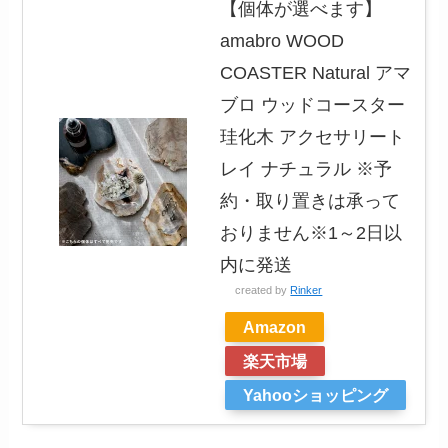
【個体が選べます】
amabro WOOD
COASTER Natural アマ
ブロ ウッドコースター
珪化木 アクセサリート
レイ ナチュラル ※予
約・取り置きは承って
おりません※1～2日以
内に発送
created by
Rinker
Amazon
楽天市場
Yahooショッピング