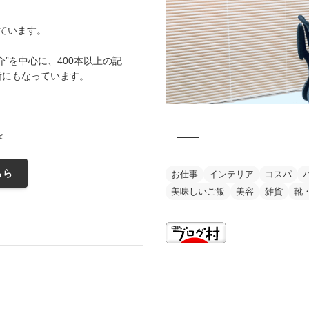
ています。
”を中心に、400本以上の記
所にもなっています。
<
ちら
お仕事
インテリア
コスパ
美味しいご飯
美容
雑貨
靴
this is my vision