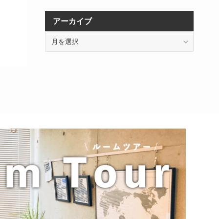
アーカイブ
ア
ー
カ
イ
ブ