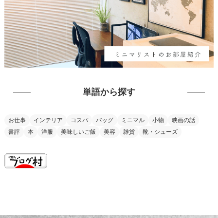
単語から探す
お仕事
インテリア
コスパ
バッグ
ミニマル
小物
映画の話
書評
本
洋服
美味しいご飯
美容
雑貨
靴・シューズ
this is my vision