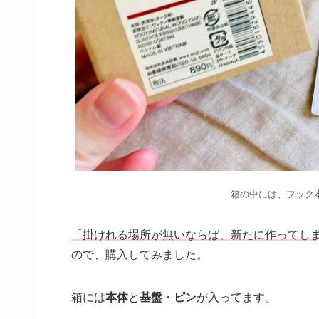
箱の中には、フック
「掛けれる場所が無いならば、新たに作ってし
ので、購入してみました。
箱には
本体
と
基盤
・
ピン
が入ってます。