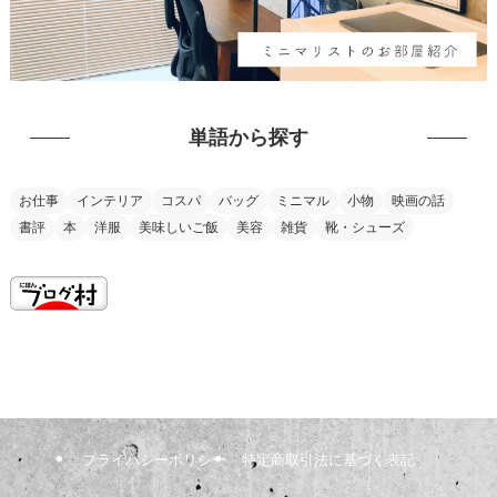
単語から探す
お仕事
インテリア
コスパ
バッグ
ミニマル
小物
映画の話
書評
本
洋服
美味しいご飯
美容
雑貨
靴・シューズ
this is my vision
プライバシーポリシー
特定商取引法に基づく表記