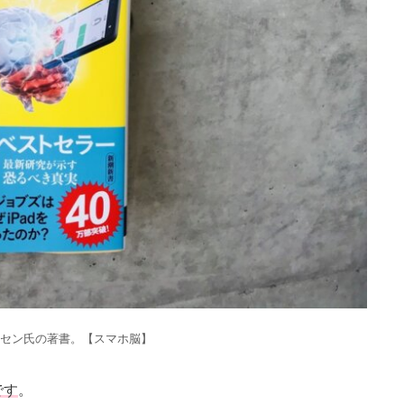
セン氏の著書。【スマホ脳】
です
。