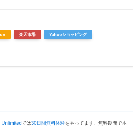
）
on
楽天市場
Yahooショッピング
 Unlimited
では
30日間無料体験
をやってます。無料期間で本