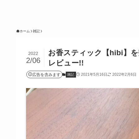
ホーム
雑記
お香スティック【hibi
2022
2/06
レビュー!!
広告を含みます
2021年5月16日
2022年2月6日
雑記