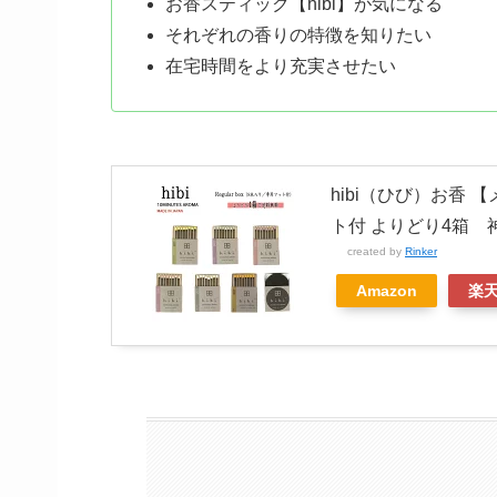
お香スティック【hibi】が気になる
それぞれの香りの特徴を知りたい
在宅時間をより充実させたい
hibi（ひび）お香
ト付 よりどり4箱 
created by
Rinker
Amazon
楽