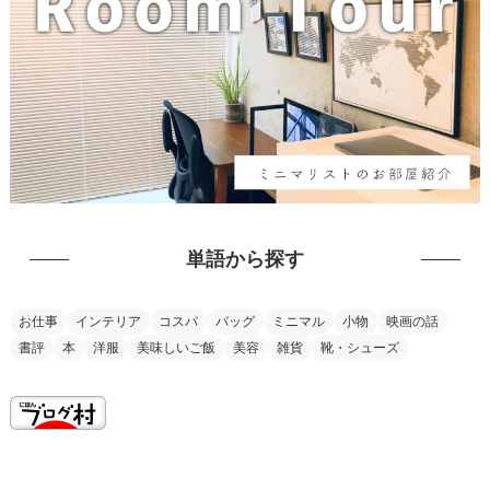
単語から探す
お仕事
インテリア
コスパ
バッグ
ミニマル
小物
映画の話
書評
本
洋服
美味しいご飯
美容
雑貨
靴・シューズ
this is my vision