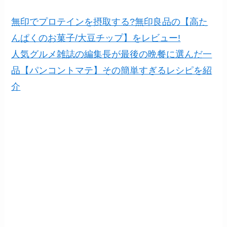
無印でプロテインを摂取する?無印良品の【高た
んぱくのお菓子/大豆チップ】をレビュー!
人気グルメ雑誌の編集長が最後の晩餐に選んだ一
品【パンコントマテ】その簡単すぎるレシピを紹
介