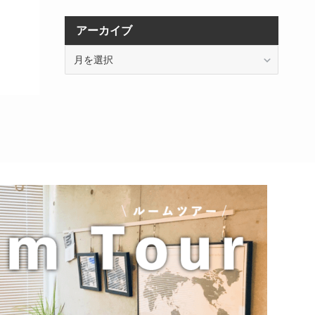
アーカイブ
ア
ー
カ
イ
ブ