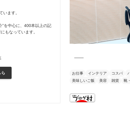
ています。
”を中心に、400本以上の記
所にもなっています。
<
ちら
お仕事
インテリア
コスパ
美味しいご飯
美容
雑貨
靴
this is my vision