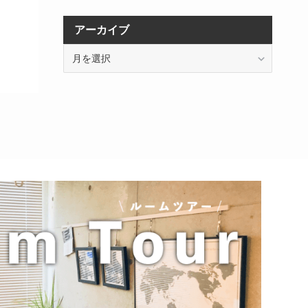
アーカイブ
ア
ー
カ
イ
ブ