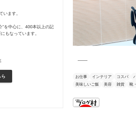
ています。
”を中心に、400本以上の記
所にもなっています。
<
ちら
お仕事
インテリア
コスパ
美味しいご飯
美容
雑貨
靴
this is my vision