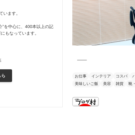
ています。
”を中心に、400本以上の記
所にもなっています。
<
ちら
お仕事
インテリア
コスパ
美味しいご飯
美容
雑貨
靴
this is my vision