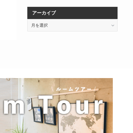
アーカイブ
ア
ー
カ
イ
ブ