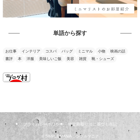
単語から探す
お仕事
インテリア
コスパ
バッグ
ミニマル
小物
映画の話
書評
本
洋服
美味しいご飯
美容
雑貨
靴・シューズ
this is my vision
プライバシーポリシー
特定商取引法に基づく表記
©
SIMPLE MANIA シンプルマニア