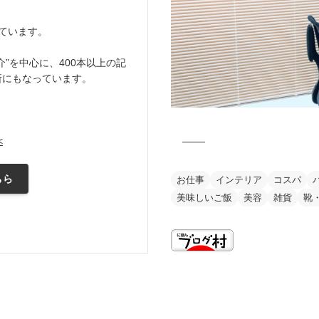
ています。
”を中心に、400本以上の記
所にもなっています。
<
ちら
お仕事
インテリア
コスパ
美味しいご飯
美容
雑貨
靴
this is my vision