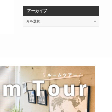
アーカイブ
ア
ー
カ
イ
ブ