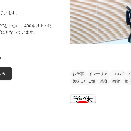
ています。
”を中心に、400本以上の記
所にもなっています。
<
ちら
お仕事
インテリア
コスパ
美味しいご飯
美容
雑貨
靴
this is my vision