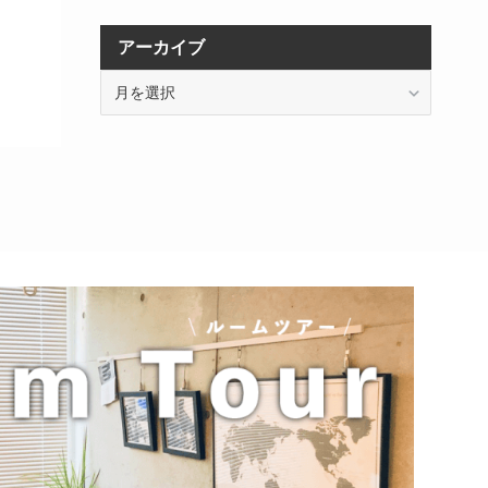
アーカイブ
ア
ー
カ
イ
ブ