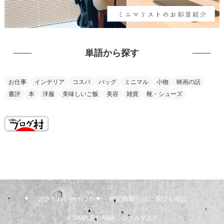
単語から探す
お仕事
インテリア
コスパ
バッグ
ミニマル
小物
映画の話
書評
本
洋服
美味しいご飯
美容
雑貨
靴・シューズ
this is my vision
プライバシーポリシー
特定商取引法に基づく表記
©
SIMPLE MANIA シンプルマニア