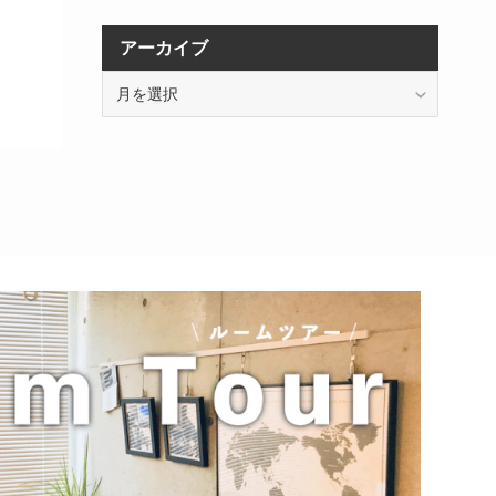
アーカイブ
ア
ー
カ
イ
ブ