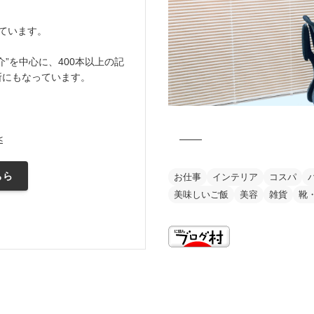
ています。
”を中心に、400本以上の記
所にもなっています。
<
ちら
お仕事
インテリア
コスパ
美味しいご飯
美容
雑貨
靴
this is my vision