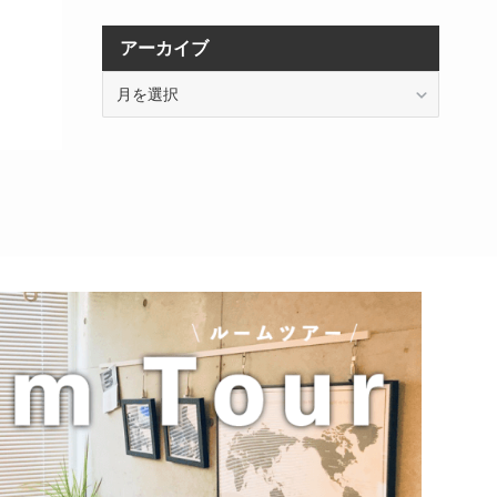
アーカイブ
ア
ー
カ
イ
ブ