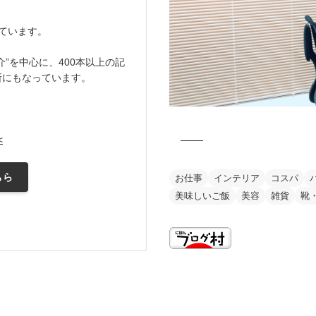
ています。
”を中心に、400本以上の記
所にもなっています。
<
ちら
お仕事
インテリア
コスパ
美味しいご飯
美容
雑貨
靴
this is my vision