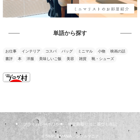
単語から探す
お仕事
インテリア
コスパ
バッグ
ミニマル
小物
映画の話
書評
本
洋服
美味しいご飯
美容
雑貨
靴・シューズ
this is my vision
プライバシーポリシー
特定商取引法に基づく表記
©
SIMPLE MANIA シンプルマニア