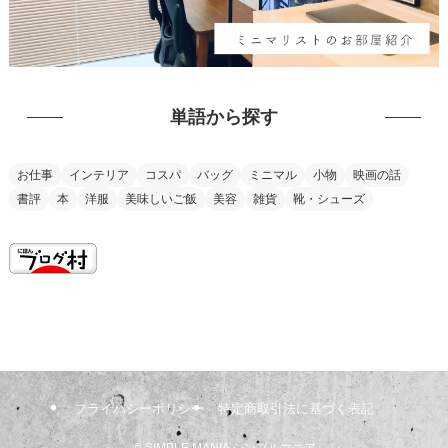
単語から探す
お仕事
インテリア
コスパ
バッグ
ミニマル
小物
映画の話
書評
本
洋服
美味しいご飯
美容
雑貨
靴・シューズ
this is my vision
プライバシーポリシー
特定商取引法に基づく表記
©
SIMPLE MANIA シンプルマニア