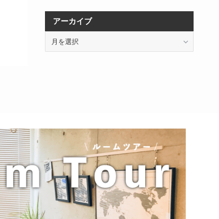
アーカイブ
ア
ー
カ
イ
ブ