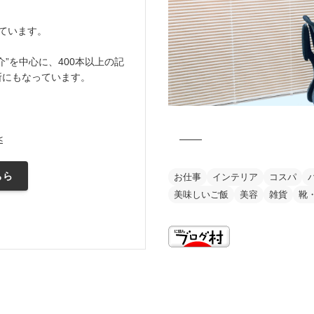
ています。
”を中心に、400本以上の記
所にもなっています。
<
ちら
お仕事
インテリア
コスパ
美味しいご飯
美容
雑貨
靴
this is my vision