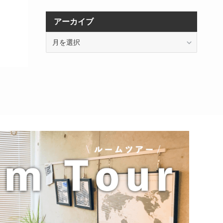
アーカイブ
ア
ー
カ
イ
ブ