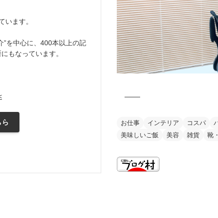
ています。
”を中心に、400本以上の記
所にもなっています。
<
ちら
お仕事
インテリア
コスパ
美味しいご飯
美容
雑貨
靴
this is my vision