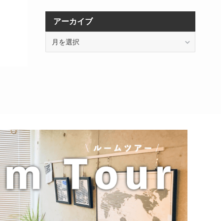
アーカイブ
ア
ー
カ
イ
ブ