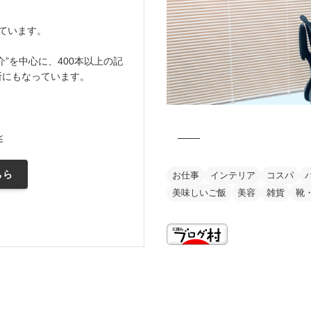
ています。
”を中心に、400本以上の記
所にもなっています。
<
ちら
お仕事
インテリア
コスパ
美味しいご飯
美容
雑貨
靴
this is my vision