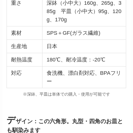
重さ
深鉢（小中大）160g、265g、3
85g 平皿（小中大）95g、120
g、170g
素材
SPS＋GF(ガラス繊維)
生産地
日本
耐熱温度
180℃、耐冷温度：-20℃
対応
食洗機、漂白剤対応、BPAフリ
ー
※深鉢、平皿は単体での購入・使用が可能です
デ
ザイン：この六角形。丸型・四角のお皿と
も馴染みます