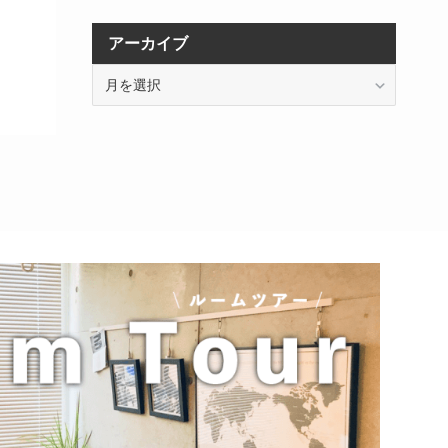
アーカイブ
ア
ー
カ
イ
ブ