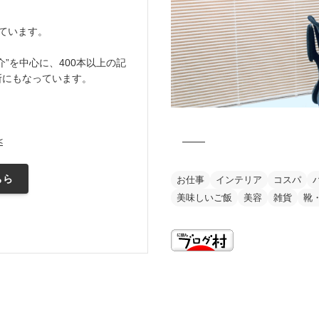
ています。
”を中心に、400本以上の記
所にもなっています。
<
ちら
お仕事
インテリア
コスパ
美味しいご飯
美容
雑貨
靴
this is my vision