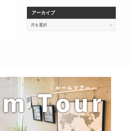
アーカイブ
ア
ー
カ
イ
ブ