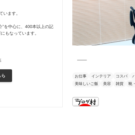
ています。
”を中心に、400本以上の記
所にもなっています。
<
ちら
お仕事
インテリア
コスパ
美味しいご飯
美容
雑貨
靴
this is my vision