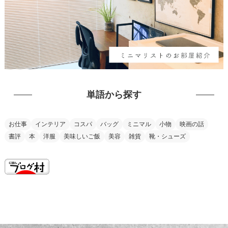
単語から探す
お仕事
インテリア
コスパ
バッグ
ミニマル
小物
映画の話
書評
本
洋服
美味しいご飯
美容
雑貨
靴・シューズ
this is my vision