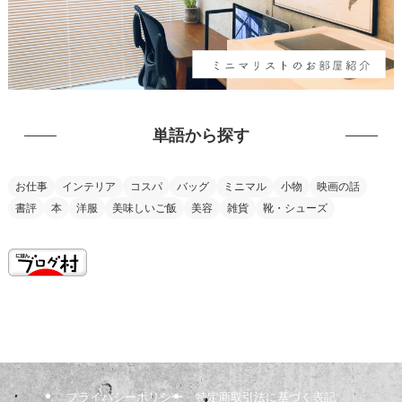
単語から探す
お仕事
インテリア
コスパ
バッグ
ミニマル
小物
映画の話
書評
本
洋服
美味しいご飯
美容
雑貨
靴・シューズ
this is my vision
プライバシーポリシー
特定商取引法に基づく表記