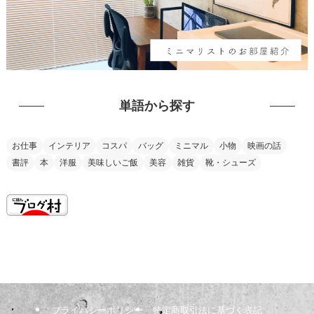
単語から探す
お仕事
インテリア
コスパ
バッグ
ミニマル
小物
映画の話
書評
本
洋服
美味しいご飯
美容
雑貨
靴・シューズ
this is my vision
プライバシーポリシー
特定商取引法に基づく表記